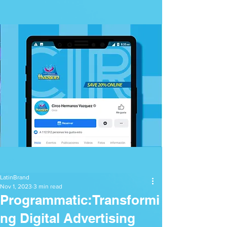
Post
LatinBrand
Nov 1, 2023
3 min read
Programmatic:Transformi
ng Digital Advertising