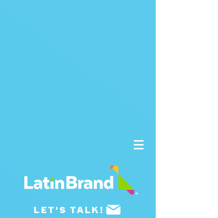
UA-175659015-1
LET'S TALK!