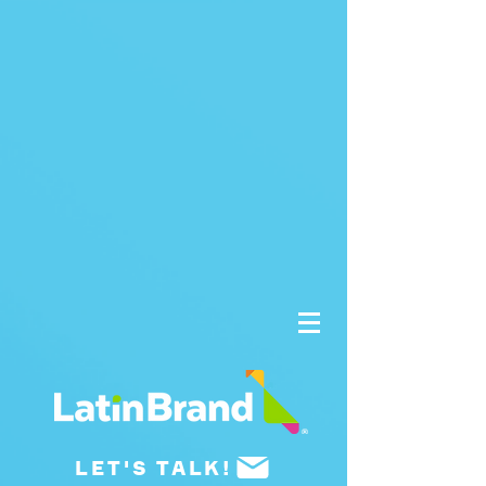
UA-175659015-1
LET'S TALK!